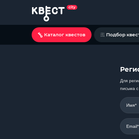
Каталог квестов
Подбор квес
Реги
Для реги
письма с
Имя*
Email*